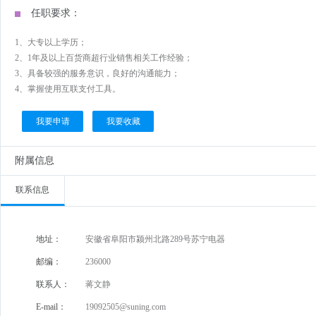
任职要求：
1、大专以上学历；
2、1年及以上百货商超行业销售相关工作经验；
3、具备较强的服务意识，良好的沟通能力；
4、掌握使用互联支付工具。
我要申请
我要收藏
附属信息
联系信息
地址：
安徽省阜阳市颍州北路289号苏宁电器
邮编：
236000
联系人：
蒋文静
E-mail：
19092505@suning.com