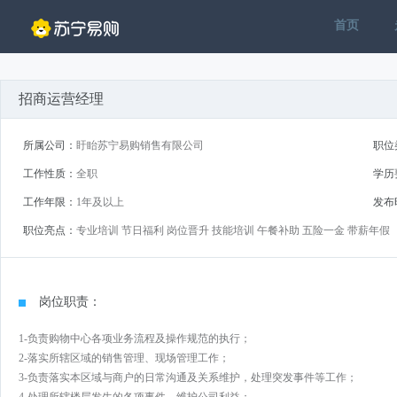
首页
招商运营经理
所属公司：
盱眙苏宁易购销售有限公司
职位
工作性质：
全职
学历
工作年限：
1年及以上
发布
职位亮点：
专业培训 节日福利 岗位晋升 技能培训 午餐补助 五险一金 带薪年假
岗位职责：
1-负责购物中心各项业务流程及操作规范的执行；
2-落实所辖区域的销售管理、现场管理工作；
3-负责落实本区域与商户的日常沟通及关系维护，处理突发事件等工作；