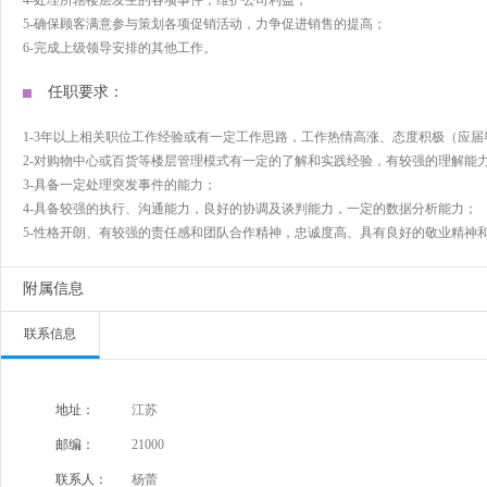
4-处理所辖楼层发生的各项事件，维护公司利益；
5-确保顾客满意参与策划各项促销活动，力争促进销售的提高；
6-完成上级领导安排的其他工作。
任职要求：
1-3年以上相关职位工作经验或有一定工作思路，工作热情高涨、态度积极（应
2-对购物中心或百货等楼层管理模式有一定的了解和实践经验，有较强的理解能
3-具备一定处理突发事件的能力；
4-具备较强的执行、沟通能力，良好的协调及谈判能力，一定的数据分析能力；
5-性格开朗、有较强的责任感和团队合作精神，忠诚度高、具有良好的敬业精神
附属信息
联系信息
地址：
江苏
邮编：
21000
联系人：
杨蕾